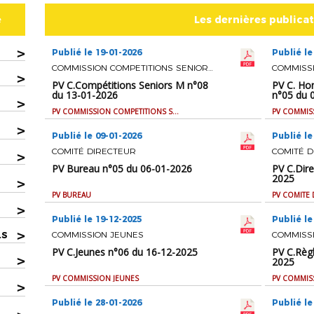
e
Les dernières publica
>
Publié le 19-01-2026
Publié le
COMMISSION COMPETITIONS SENIORS M
>
PV C.Compétitions Seniors M n°08
PV C. Ho
du 13-01-2026
n°05 du 
>
PV COMMISSION COMPETITIONS SENIORS M
>
Publié le 09-01-2026
Publié le
COMITÉ DIRECTEUR
COMITÉ D
>
PV Bureau n°05 du 06-01-2026
PV C.Dire
2025
>
PV BUREAU
PV COMITE 
>
Publié le 19-12-2025
Publié le
>
COMMISSION JEUNES
COMMISS
LS
PV C.Jeunes n°06 du 16-12-2025
PV C.Règ
>
2025
PV COMMISSION JEUNES
PV COMMIS
>
Publié le 28-01-2026
Publié le