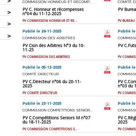
>
COMMISSION HONNEUR ET RECOMPENSES
COMITÉ D
PV C. Honneur et récompenses
PV Burea
>
n°04 du 11-12-2025
PV COMMISSION HONNEUR ET RECOMPENSES
PV BUREAU
>
Publié le 26-11-2025
Publié le
>
COMMISSION DES ARBITRES
COMMISS
PV Cion des Arbitres N°3 du 10-
PV C.Fut
11-25
PV COMMISSION DES ARBITRES
PV COMMIS
Publié le 05-12-2025
Publié le
COMITÉ DIRECTEUR
PV C.Directeur n°06 du 20-11-
PV C.Com
2025
n°03 du 
PV COMITE DIRECTEUR
Publié le 23-11-2025
Publié le
COMMISSION COMPETITIONS SENIORS M
COMMISS
PV C.Compétitions Seniors M n°07
PV C.Règ
du 18-11-2025
2025
PV COMMISSION COMPETITIONS SENIORS M
PV COMMIS