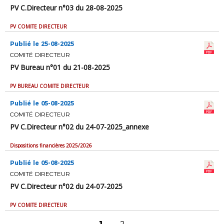
PV C.Directeur n°03 du 28-08-2025
PV COMITE DIRECTEUR
Publié le 25-08-2025
COMITÉ DIRECTEUR
PV Bureau n°01 du 21-08-2025
PV BUREAU COMITE DIRECTEUR
Publié le 05-08-2025
COMITÉ DIRECTEUR
PV C.Directeur n°02 du 24-07-2025_annexe
Dispositions financières 2025/2026
Publié le 05-08-2025
COMITÉ DIRECTEUR
PV C.Directeur n°02 du 24-07-2025
PV COMITE DIRECTEUR