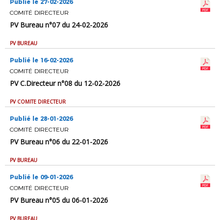
Publié le 27-02-2026
COMITÉ DIRECTEUR
PV Bureau n°07 du 24-02-2026
PV BUREAU
Publié le 16-02-2026
COMITÉ DIRECTEUR
PV C.Directeur n°08 du 12-02-2026
PV COMITE DIRECTEUR
Publié le 28-01-2026
COMITÉ DIRECTEUR
PV Bureau n°06 du 22-01-2026
PV BUREAU
Publié le 09-01-2026
COMITÉ DIRECTEUR
PV Bureau n°05 du 06-01-2026
PV BUREAU