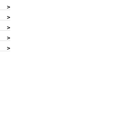
>
>
>
>
>