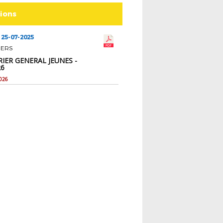
tions
 25-07-2025
IERS
IER GENERAL JEUNES -
26
026