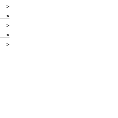
>
>
>
>
>