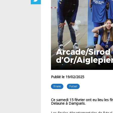
Arcade/Sirod 
d’Or/Aiglepier
régionale futs
Publié le 19/02/2025
finale
Futsal
Ce samedi 15 février ont eu lieu les 
Delaune à Damparis.
Les finales départementales de futsal U15 & U18F ont offert des matchs passionnants ce