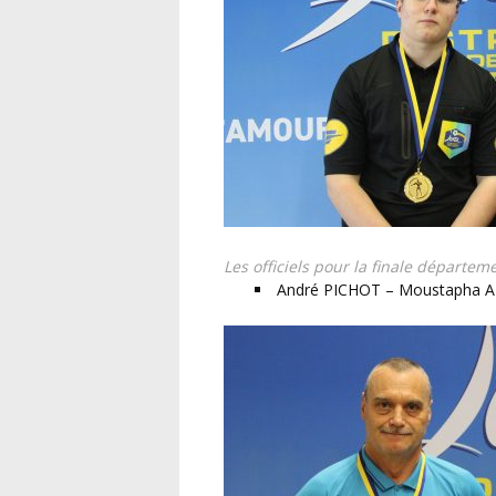
Les officiels pour la finale départe
André PICHOT – Moustapha 