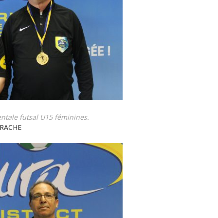
mentale futsal U15 féminines.
ARACHE