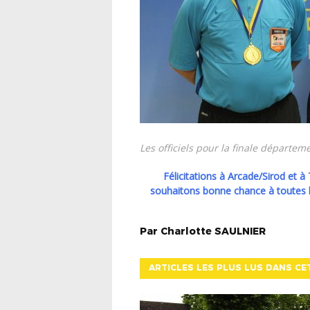
Les officiels pour la finale départe
Félicitations à Arcade/Sirod et à Triangle d’Or/Aiglepierre pour leurs qualifications, et
souhaitons bonne chance à toutes l
Par
Charlotte
SAULNIER
ARTICLES LES PLUS LUS DANS CE