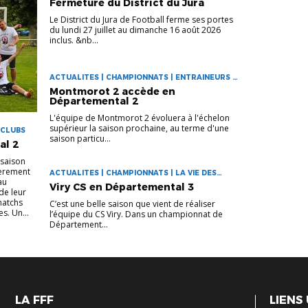
Fermeture du District du Jura
Le District du Jura de Football ferme ses portes
du lundi 27 juillet au dimanche 16 août 2026
inclus. &nb...
ACTUALITES | CHAMPIONNATS | ENTRAINEURS |
LA VIE DES CLUBS
Montmorot 2 accède en
Départemental 2
L'équipe de Montmorot 2 évoluera à l'échelon
supérieur la saison prochaine, au terme d'une
 CLUBS
saison particu...
al 2
 saison
ièrement
ACTUALITES | CHAMPIONNATS | LA VIE DES
au
CLUBS
Viry CS en Départemental 3
de leur
 matchs
C’est une belle saison que vient de réaliser
s. Un...
l’équipe du CS Viry. Dans un championnat de
Département...
LA FFF
LIENS