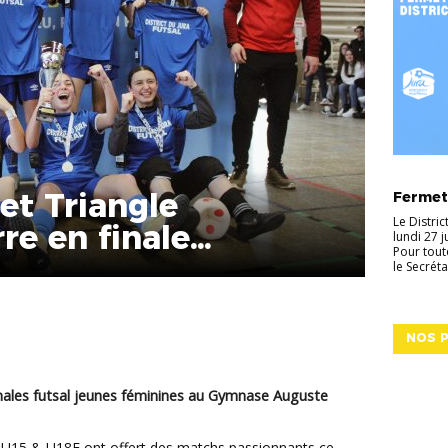
ACTUALI
et Triangle
Fermetu
Le Distri
re en finale
lundi 27 
Pour tout
al !
le Secréta
NOS P
finales futsal jeunes féminines au Gymnase Auguste