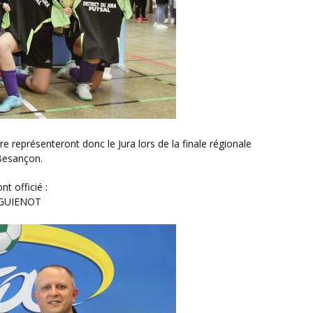
 Besançon.
ont officié :
 GUIENOT