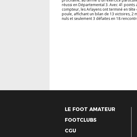
prochaine, au terme d'un exercice particul
réussi en Départemental 3. Avec 41 points 
compteur, les Arlayens ont terminé en tête 
poule, affichant un bilan de 13 victoires, 2
nuls et seulement 3 défaites en 18 rencontre
LE FOOT AMATEUR
FOOTCLUBS
CGU