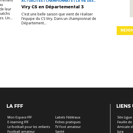
ièrement
ACTUALITES | CHAMPIONNATS | LA VIE DES
au
CLUBS
Viry CS en Départemental 3
de leur
 matchs
C’est une belle saison que vient de réaliser
s. Un...
l’équipe du CS Viry. Dans un championnat de
Département...
REJOI
LA FFF
LIENS
Mon Espace FFF
Labels Fédéraux
Site Ligue
E-learning FFF
Fiches pratiques
Feuille d
Le football pour les enfants
TV Foot amateur
Amicale d
Football amateur
Santé
Jura