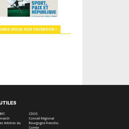
GNEZ-NOUS SUR FACEBOOK !
 UTILES
 BFC
CDOS
e match
Conseil Régional
es Arbitres du
Bourgogne Franche-
Comte