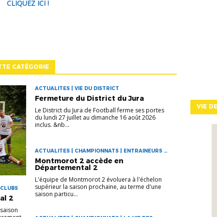
CLIQUEZ ICI !
TTE CATÉGORIE
ACTUALITES | VIE DU DISTRICT
Fermeture du District du Jura
VIE D
Le District du Jura de Football ferme ses portes
du lundi 27 juillet au dimanche 16 août 2026
inclus. &nb...
ACTUALITES | CHAMPIONNATS | ENTRAINEURS |
LA VIE DES CLUBS
Montmorot 2 accède en
Départemental 2
L'équipe de Montmorot 2 évoluera à l'échelon
supérieur la saison prochaine, au terme d'une
 CLUBS
saison particu...
al 2
 saison