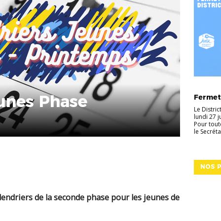
ACTUALI
eunes Phase
Fermetu
Le Distri
lundi 27 
Pour tout
le Secréta
NOS P
lendriers de la seconde phase pour les jeunes de