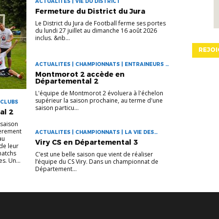
ACTUALITES | VIE DU DISTRICT
Fermeture du District du Jura
Le District du Jura de Football ferme ses portes
du lundi 27 juillet au dimanche 16 août 2026
inclus. &nb...
REJOI
ACTUALITES | CHAMPIONNATS | ENTRAINEURS |
LA VIE DES CLUBS
Montmorot 2 accède en
Départemental 2
L'équipe de Montmorot 2 évoluera à l'échelon
supérieur la saison prochaine, au terme d'une
 CLUBS
saison particu...
al 2
 saison
ièrement
ACTUALITES | CHAMPIONNATS | LA VIE DES
au
CLUBS
Viry CS en Départemental 3
de leur
 matchs
C’est une belle saison que vient de réaliser
s. Un...
l’équipe du CS Viry. Dans un championnat de
Département...