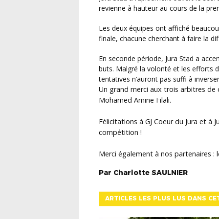
revienne à hauteur au cours de la pre
Les deux équipes ont affiché beaucoup d’engagement et d’intensité tout au long de cette
finale, chacune cherchant à faire la di
En seconde période, Jura Stad a accentué la pression et a été récompensé par deux nouveaux
buts. Malgré la volonté et les efforts 
tentatives n’auront pas suffi à inverse
Un grand merci aux trois arbitres de c
Mohamed Amine Filali.
Félicitations à GJ Coeur du Jura et à
compétition !
Merci également à nos partenaires : 
Par
Charlotte
SAULNIER
ARTICLES LES PLUS LUS DANS CE