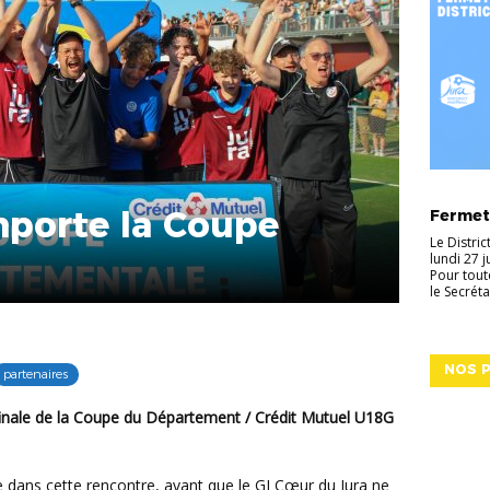
ACTUALI
mporte la Coupe
Fermetu
Le Distri
lundi 27 
Pour tout
le Secréta
NOS P
partenaires