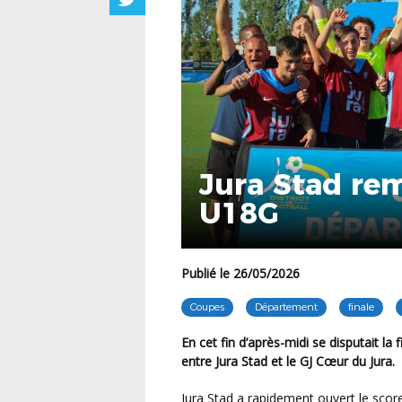
Jura Stad re
U18G
Publié le 26/05/2026
Coupes
Département
finale
En cet fin d’après-midi se disputait la finale de la Coupe du Département / Crédit Mutuel U18G
entre Jura Stad et le GJ Cœur du Jura.
Jura Stad a rapidement ouvert le score dans cette rencontre, avant que le GJ Cœur du Jura ne