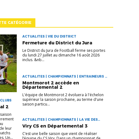
TTE CATÉGORIE
ACTUALITES | VIE DU DISTRICT
Fermeture du District du Jura
Le District du Jura de Football ferme ses portes
du lundi 27 juillet au dimanche 16 août 2026
inclus. &nb...
ACTUALITES | CHAMPIONNATS | ENTRAINEURS |
LA VIE DES CLUBS
Montmorot 2 accède en
Départemental 2
L'équipe de Montmorot 2 évoluera à l'échelon
supérieur la saison prochaine, au terme d'une
 CLUBS
saison particu...
al 2
 saison
ièrement
ACTUALITES | CHAMPIONNATS | LA VIE DES
au
CLUBS
Viry CS en Départemental 3
de leur
 matchs
C’est une belle saison que vient de réaliser
s. Un...
l’équipe du CS Viry. Dans un championnat de