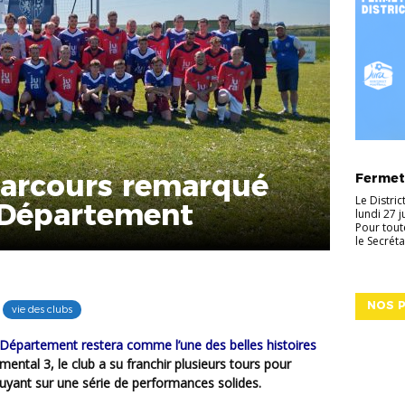
ACTUALI
 parcours remarqué
Fermetu
Le Distri
 Département
lundi 27 
Pour tout
le Secréta
NOS P
vie des clubs
ntal 3, le club a su franchir plusieurs tours pour
puyant sur une série de performances solides.