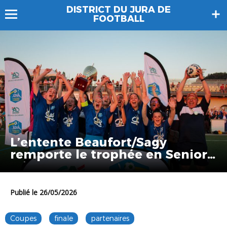
DISTRICT DU JURA DE
FOOTBALL
L’entente Beaufort/Sagy
remporte le trophée en Senior
F à 8
Publié le 26/05/2026
Coupes
finale
partenaires