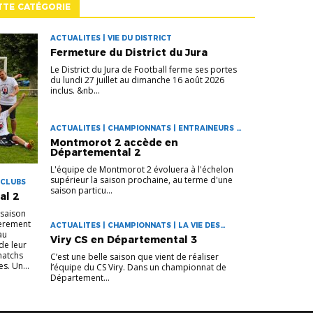
TTE CATÉGORIE
ACTUALITES | VIE DU DISTRICT
Fermeture du District du Jura
Le District du Jura de Football ferme ses portes
du lundi 27 juillet au dimanche 16 août 2026
inclus. &nb...
ACTUALITES | CHAMPIONNATS | ENTRAINEURS |
LA VIE DES CLUBS
Montmorot 2 accède en
Départemental 2
L'équipe de Montmorot 2 évoluera à l'échelon
supérieur la saison prochaine, au terme d'une
 CLUBS
saison particu...
al 2
 saison
ièrement
ACTUALITES | CHAMPIONNATS | LA VIE DES
au
CLUBS
Viry CS en Départemental 3
de leur
 matchs
C’est une belle saison que vient de réaliser
s. Un...
l’équipe du CS Viry. Dans un championnat de
Département...