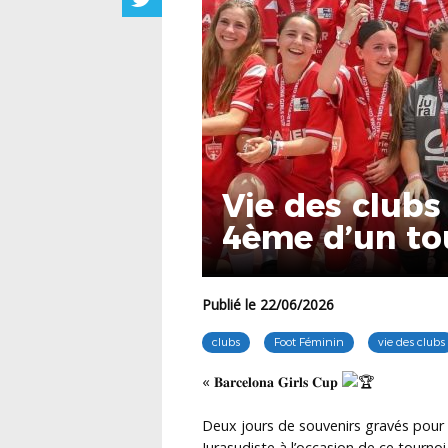
Vie des clubs
4ème d’un tou
Publié le 22/06/2026
clubs
Foot Féminin
vie des clubs
« 𝐁𝐚𝐫𝐜𝐞𝐥𝐨𝐧𝐚 𝐆𝐢𝐫𝐥𝐬 𝐂𝐮𝐩
Deux jours de souvenirs gravés pour 
Jurasudiste à l’occasion de ce tournoi