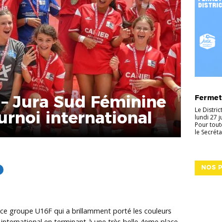
ACTUALI
 – Jura Sud Féminine
Fermetu
Le Distri
rnoi international
lundi 27 
Pour tout
le Secréta
NOS P
ce groupe U16F qui a brillamment porté les couleurs
 international en terminant à une très belle 4eme place.