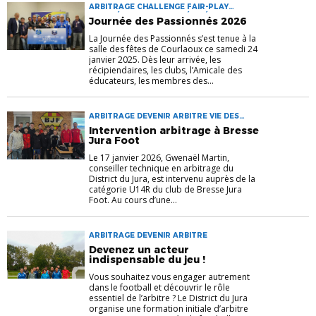
ARBITRAGE CHALLENGE FAIR-PLAY
JOURNÉE DES PASSIONNÉS MÉDAILLE
Journée des Passionnés 2026
RÉCOMPENSES
La Journée des Passionnés s’est tenue à la
salle des fêtes de Courlaoux ce samedi 24
janvier 2025. Dès leur arrivée, les
récipiendaires, les clubs, l’Amicale des
éducateurs, les membres des...
ARBITRAGE DEVENIR ARBITRE VIE DES
CLUBS
Intervention arbitrage à Bresse
Jura Foot
Le 17 janvier 2026, Gwenaël Martin,
conseiller technique en arbitrage du
District du Jura, est intervenu auprès de la
catégorie U14R du club de Bresse Jura
Foot. Au cours d’une...
ARBITRAGE DEVENIR ARBITRE
Devenez un acteur
indispensable du jeu !
Vous souhaitez vous engager autrement
dans le football et découvrir le rôle
essentiel de l’arbitre ? Le District du Jura
organise une formation initiale d’arbitre