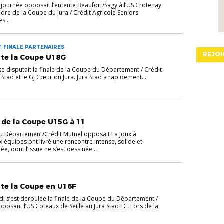
a journée opposait l’entente Beaufort/Sagy à l’US Crotenay
dre de la Coupe du Jura / Crédit Agricole Seniors
s...
 FINALE PARTENAIRES
REJOI
rte la Coupe U18G
 se disputait la finale de la Coupe du Département / Crédit
Stad et le GJ Cœur du Jura. Jura Stad a rapidement...
 de la Coupe U15G à 11
du Département/Crédit Mutuel opposait La Joux à
équipes ont livré une rencontre intense, solide et
e, dont l’issue ne s’est dessinée...
te la Coupe en U16F
di s’est déroulée la finale de la Coupe du Département /
posant l’US Coteaux de Seille au Jura Stad FC. Lors de la