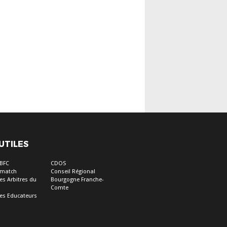
 UTILES
 BFC
CDOS
e match
Conseil Régional
es Arbitres du
Bourgogne Franche-
Comte
es Educateurs