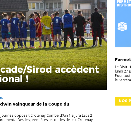
ACTUALI
Fermetu
rcade/Sirod accèdent
Le Distri
lundi 27 
ional !
Pour tout
le Secréta
RS
NOS P
’Ain vainqueur de la Coupe du
la journée opposait Crotenay Combe d’Ain 1 à Jura Lacs 2
rtement. Dès les premières secondes de jeu, Crotenay