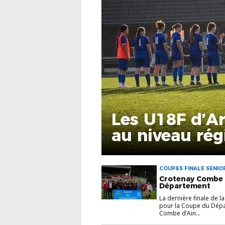
Les U18F d’A
au niveau rég
COUPES FINALE SENIO
Crotenay Combe d
Département
La dernière finale de 
pour la Coupe du Dépa
Combe d’Ain...