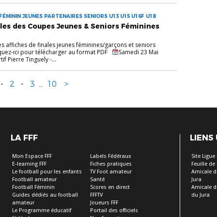
ÉMININ JEUNES PARTENAIRES SENIORS U13 U15 U16F U18
ales des Coupes Jeunes & Seniors Féminines
s affiches de finales jeunes féminines/garçons et seniors
iquez-ici pour télécharger au format PDF
Samedi 23 Mai
f Pierre Tinguely -...
-
2
-
3
...
10
>
LA FFF
LIENS
Mon Espace FFF
Labels Fédéraux
Site Ligue
E-learning FFF
Fiches pratiques
Feuille d
Le football pour les enfants
TV Foot amateur
Amicale d
Football amateur
Santé
Jura
Football Féminin
Scores en direct
Amicale d
Guides dédiés au football
FFFTV
du Jura
amateur
Joueurs FFF
Le Programme éducatif
Portail des officiels