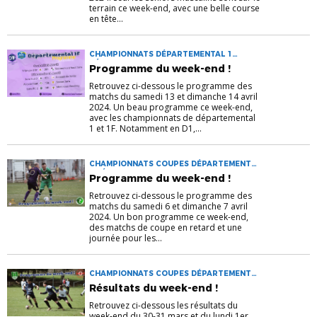
terrain ce week-end, avec une belle course
en tête...
CHAMPIONNATS DÉPARTEMENTAL 1
DÉPARTEMENTAL 1F
Programme du week-end !
Retrouvez ci-dessous le programme des
matchs du samedi 13 et dimanche 14 avril
2024. Un beau programme ce week-end,
avec les championnats de départemental
1 et 1F. Notamment en D1,...
CHAMPIONNATS COUPES DÉPARTEMENTAL
1 DÉPARTEMENTAL 1F
Programme du week-end !
Retrouvez ci-dessous le programme des
matchs du samedi 6 et dimanche 7 avril
2024. Un bon programme ce week-end,
des matchs de coupe en retard et une
journée pour les...
CHAMPIONNATS COUPES DÉPARTEMENTAL
1
Résultats du week-end !
Retrouvez ci-dessous les résultats du
week-end du 30-31 mars et du lundi 1er