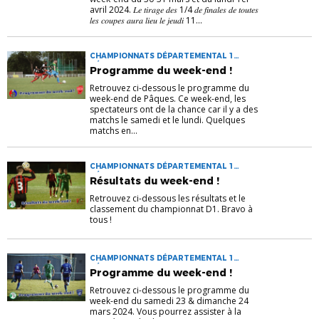
avril 2024. 𝐿𝑒 𝑡𝑖𝑟𝑎𝑔𝑒 𝑑𝑒𝑠 1/4 𝑑𝑒 𝑓𝑖𝑛𝑎𝑙𝑒𝑠 𝑑𝑒 𝑡𝑜𝑢𝑡𝑒𝑠
𝑙𝑒𝑠 𝑐𝑜𝑢𝑝𝑒𝑠 𝑎𝑢𝑟𝑎 𝑙𝑖𝑒𝑢 𝑙𝑒 𝑗𝑒𝑢𝑑𝑖 11...
CHAMPIONNATS DÉPARTEMENTAL 1
DÉPARTEMENTAL 1F
Programme du week-end !
Retrouvez ci-dessous le programme du
week-end de Pâques. Ce week-end, les
spectateurs ont de la chance car il y a des
matchs le samedi et le lundi. Quelques
matchs en...
CHAMPIONNATS DÉPARTEMENTAL 1
DÉPARTEMENTAL 1F
Résultats du week-end !
Retrouvez ci-dessous les résultats et le
classement du championnat D1. Bravo à
tous !
CHAMPIONNATS DÉPARTEMENTAL 1
DÉPARTEMENTAL 1F
Programme du week-end !
Retrouvez ci-dessous le programme du
week-end du samedi 23 & dimanche 24
mars 2024. Vous pourrez assister à la