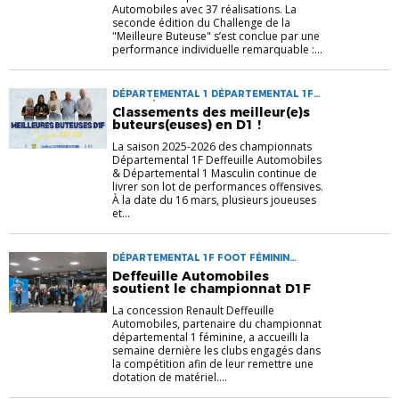
Automobiles avec 37 réalisations. La
seconde édition du Challenge de la
"Meilleure Buteuse" s’est conclue par une
performance individuelle remarquable :...
DÉPARTEMENTAL 1 DÉPARTEMENTAL 1F
FOOT FÉMININ MEILLEUR BUTEUR SENIORS
Classements des meilleur(e)s
buteurs(euses) en D1 !
La saison 2025-2026 des championnats
Départemental 1F Deffeuille Automobiles
& Départemental 1 Masculin continue de
livrer son lot de performances offensives.
À la date du 16 mars, plusieurs joueuses
et...
DÉPARTEMENTAL 1F FOOT FÉMININ
PARTENAIRES
Deffeuille Automobiles
soutient le championnat D1F
La concession Renault Deffeuille
Automobiles, partenaire du championnat
départemental 1 féminine, a accueilli la
semaine dernière les clubs engagés dans
la compétition afin de leur remettre une
dotation de matériel....