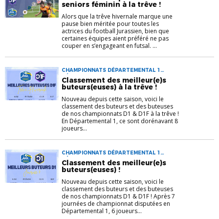
seniors féminin à la trêve !
Alors que la trêve hivernale marque une
pause bien méritée pour toutes les
actrices du football Jurassien, bien que
certaines équipes aient préféré ne pas
couper en s’engageant en futsal. ...
CHAMPIONNATS DÉPARTEMENTAL 1
DÉPARTEMENTAL 1F
Classement des meilleur(e)s
buteurs(euses) à la trêve !
Nouveau depuis cette saison, voici le
classement des buteurs et des buteuses
de nos championnats D1 & D1F à la trêve !
En Départemental 1, ce sont dorénavant 8
joueurs...
CHAMPIONNATS DÉPARTEMENTAL 1
DÉPARTEMENTAL 1F VIE DES CLUBS VIE DU
Classement des meilleur(e)s
DISTRICT
buteurs(euses) !
Nouveau depuis cette saison, voici le
classement des buteurs et des buteuses
de nos championnats D1 & D1F ! Après 7
journées de championnat disputées en
Départemental 1, 6 joueurs...