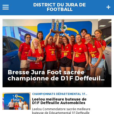
DISTRICT DU JURA DE
FOOTBALL
Bresse Jura Foot sacrée
championne de D1F Deffeuille
Automobiles
CHAMPIONNATS DÉPARTEMENTAL 1F
FOOT FÉMININ PARTENAIRES
Leelou meilleure buteuse de
D1F Deffeuille Automobiles
Leelou Commendatore sacrée meilleure
buteuse de Départemental 1F Deffeuille