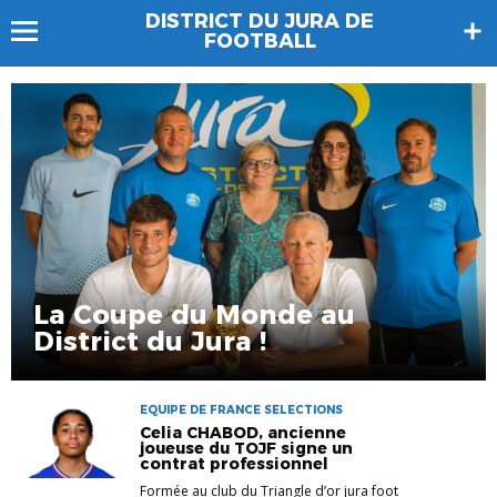
DISTRICT DU JURA DE
FOOTBALL
La Coupe du Monde au
District du Jura !
EQUIPE DE FRANCE SELECTIONS
Celia CHABOD, ancienne
joueuse du TOJF signe un
contrat professionnel
Formée au club du Triangle d’or jura foot