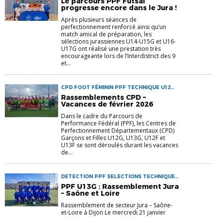
Le parcours PPF Futsal
progresse encore dans le Jura !
Après plusieurs séances de
perfectionnement renforcé ainsi qu’un
match amical de préparation, les
sélections jurassiennes U14-U15G et U16-
U17G ont réalisé une prestation très
encourageante lors de l’Interdistrict des 9
et...
CPD FOOT FÉMININ PPF TECHNIQUE U12
U12F U13 U13F
Rassemblements CPD –
Vacances de février 2026
Dans le cadre du Parcours de
Performance Fédéral (PPF), les Centres de
Perfectionnement Départementaux (CPD)
Garçons et Filles U12G, U13G, U12F et
U13F se sont déroulés durant les vacances
de...
DETECTION PPF SELECTIONS TECHNIQUE
U13
PPF U13G : Rassemblement Jura
– Saône et Loire
Rassemblement de secteur Jura – Saône-
et-Loire à Dijon Le mercredi 21 janvier