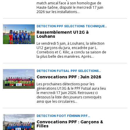
match amical face à son homologue de
Haute-Saône, disputé le mercredi 17 juin
2026 sur les installations...
DETECTION PPF SELECTIONS TECHNIQUE
U12
Rassemblement U12G à
Louhans
Le vendredi 5 juin, à Louhans, la sélection
U12 garçons du Jura, encadrée par L.
Cornebois et C. Kilic, a conclu sa saison de
la plus belle des manières. Après...
DETECTION FUTSAL PPF SELECTIONS
TECHNIQUE U13
Convocations PPF : Juin 2026
Les prochaines détections pour les
générations U13G & le PPF Futsal aura lieu
le mercredi 17 Juin 2026. Retrouvez ci
dessous la liste des joueurs convoqués
ainsi que les circulaires...
DETECTION FOOT FÉMININ PPF
SELECTIONS
Convocations PPF : Garçons &
Filles