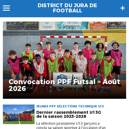
DISTRICT DU JURA DE
FOOTBALL
Convocation PPF Futsal – Août
2026
JEUNES PPF SELECTIONS TECHNIQUE U13
Dernier rassemblement U13G
de la saison 2025-2026
La sélection jurassienne U13 garçons a
conclu sa saison sportive à l'occasion d'un