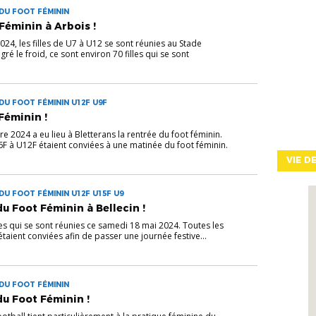
DU FOOT FÉMININ
Féminin à Arbois !
4, les filles de U7 à U12 se sont réunies au Stade
ré le froid, ce sont environ 70 filles qui se sont
DU FOOT FÉMININ U12F U9F
Féminin !
 2024 a eu lieu à Bletterans la rentrée du foot féminin.
U6F à U12F étaient conviées à une matinée du foot féminin.
VIE D
DU FOOT FÉMININ U12F U15F U9
u Foot Féminin à Bellecin !
les qui se sont réunies ce samedi 18 mai 2024. Toutes les
taient conviées afin de passer une journée festive...
DU FOOT FÉMININ
u Foot Féminin !