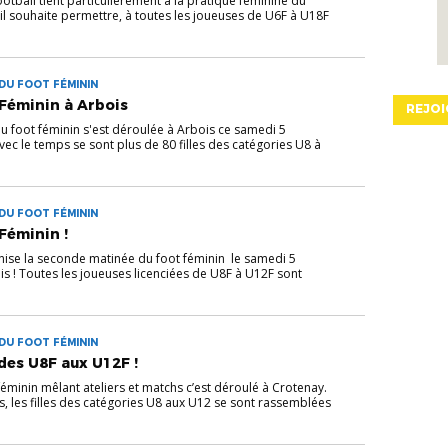
Football tient particulièrement à la pratique féminine du
 il souhaite permettre, à toutes les joueuses de U6F à U18F
DU FOOT FÉMININ
Féminin à Arbois
REJOI
 foot féminin s'est déroulée à Arbois ce samedi 5
c le temps se sont plus de 80 filles des catégories U8 à
DU FOOT FÉMININ
Féminin !
anise la seconde matinée du foot féminin le samedi 5
 ! Toutes les joueuses licenciées de U8F à U12F sont
DU FOOT FÉMININ
des U8F aux U12F !
éminin mêlant ateliers et matchs c’est déroulé à Crotenay.
, les filles des catégories U8 aux U12 se sont rassemblées