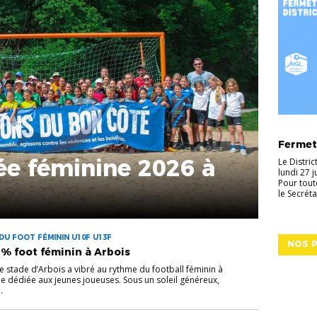
ACTUALI
Fermetu
ée féminine 2026 à
Le Distri
lundi 27 
Pour tout
le Secréta
DU FOOT FÉMININ U10F U13F
NOS P
% foot féminin à Arbois
 stade d’Arbois a vibré au rythme du football féminin à
ée dédiée aux jeunes joueuses. Sous un soleil généreux,
.