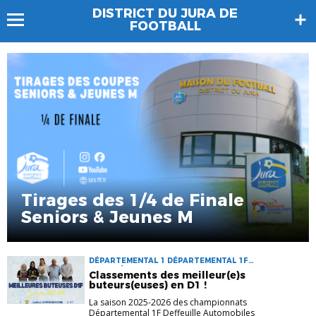
DISTRICT DU JURA DE
FOOTBALL
Tirages des 1/4 de Finale
Seniors & Jeunes M
DÉPARTEMENTAL 1 DÉPARTEMENTAL 1F
FOOT FÉMININ MEILLEUR BUTEUR SENIORS
Classements des meilleur(e)s
buteurs(euses) en D1 !
La saison 2025-2026 des championnats
Départemental 1F Deffeuille Automobiles