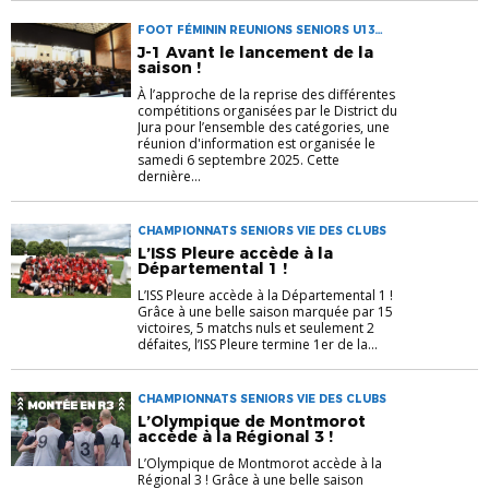
FOOT FÉMININ REUNIONS SENIORS U13
U13F U15 U18 U18F
J-1 Avant le lancement de la
saison !
À l’approche de la reprise des différentes
compétitions organisées par le District du
Jura pour l’ensemble des catégories, une
réunion d'information est organisée le
samedi 6 septembre 2025. Cette
dernière...
CHAMPIONNATS SENIORS VIE DES CLUBS
L’ISS Pleure accède à la
Départemental 1 !
L’ISS Pleure accède à la Départemental 1 !
Grâce à une belle saison marquée par 15
victoires, 5 matchs nuls et seulement 2
défaites, l’ISS Pleure termine 1er de la...
CHAMPIONNATS SENIORS VIE DES CLUBS
L’Olympique de Montmorot
accède à la Régional 3 !
L’Olympique de Montmorot accède à la
Régional 3 ! Grâce à une belle saison