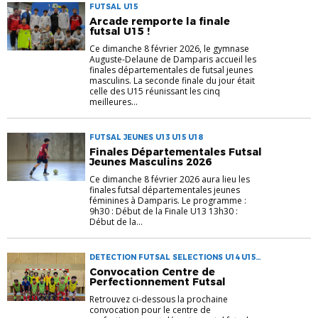
FUTSAL U15
Arcade remporte la finale
futsal U15 !
Ce dimanche 8 février 2026, le gymnase
Auguste-Delaune de Damparis accueil les
finales départementales de futsal jeunes
masculins. La seconde finale du jour était
celle des U15 réunissant les cinq
meilleures...
FUTSAL JEUNES U13 U15 U18
Finales Départementales Futsal
Jeunes Masculins 2026
Ce dimanche 8 février 2026 aura lieu les
finales futsal départementales jeunes
féminines à Damparis. Le programme :
9h30 : Début de la Finale U13 13h30 :
Début de la...
DETECTION FUTSAL SELECTIONS U14 U15
U16 U17
Convocation Centre de
Perfectionnement Futsal
Retrouvez ci-dessous la prochaine
convocation pour le centre de