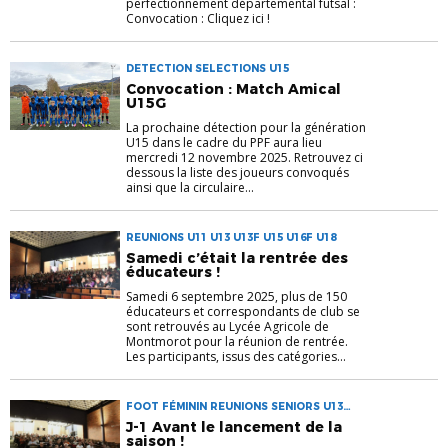
perfectionnement départemental futsal :
Convocation : Cliquez ici !
DETECTION SELECTIONS U15
Convocation : Match Amical
U15G
La prochaine détection pour la génération
U15 dans le cadre du PPF aura lieu
mercredi 12 novembre 2025. Retrouvez ci
dessous la liste des joueurs convoqués
ainsi que la circulaire...
REUNIONS U11 U13 U13F U15 U16F U18
Samedi c’était la rentrée des
éducateurs !
Samedi 6 septembre 2025, plus de 150
éducateurs et correspondants de club se
sont retrouvés au Lycée Agricole de
Montmorot pour la réunion de rentrée.
Les participants, issus des catégories...
FOOT FÉMININ REUNIONS SENIORS U13
U13F U15 U18 U18F
J-1 Avant le lancement de la
saison !