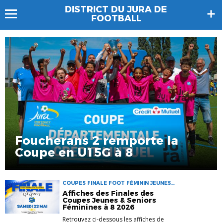
DISTRICT DU JURA DE
FOOTBALL
Foucherans 2 remporte la
Coupe en U15G à 8
COUPES FINALE FOOT FÉMININ JEUNES
PARTENAIRES SENIORS U13 U15 U16F U18
Affiches des Finales des
Coupes Jeunes & Seniors
Féminines à 8 2026
Retrouvez ci-dessous les affiches de