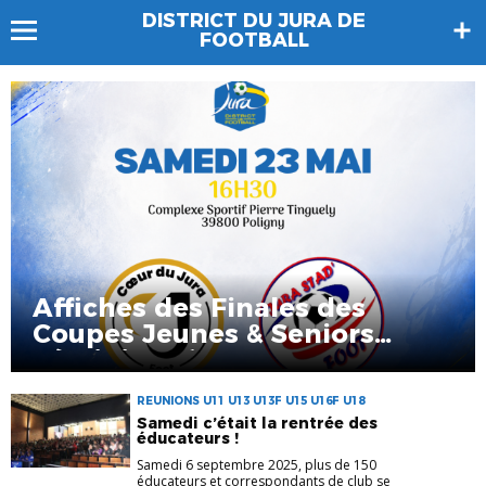
DISTRICT DU JURA DE
FOOTBALL
Affiches des Finales des
Coupes Jeunes & Seniors
Féminines à 8 2026
REUNIONS U11 U13 U13F U15 U16F U18
Samedi c’était la rentrée des
éducateurs !
Samedi 6 septembre 2025, plus de 150
éducateurs et correspondants de club se