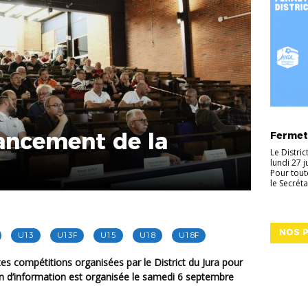
ACTUALI
lancement de la
Fermetu
Le Distri
lundi 27 
Pour tout
le Secréta
NOS P
U13
U13F
U15
U18
U18F
n d’information
est organisée le
samedi 6 septembre