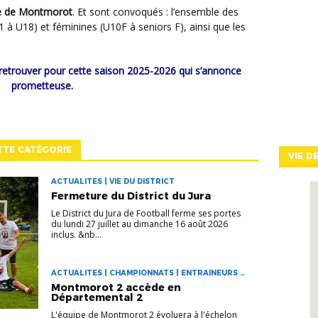
le de Montmorot
. Et sont convoqués : l’ensemble des
 à U18) et féminines (U10F à seniors F), ainsi que les
prometteuse.
TTE CATÉGORIE
VIE D
ACTUALITES | VIE DU DISTRICT
Fermeture du District du Jura
Le District du Jura de Football ferme ses portes
du lundi 27 juillet au dimanche 16 août 2026
inclus. &nb...
ACTUALITES | CHAMPIONNATS | ENTRAINEURS |
LA VIE DES CLUBS
Montmorot 2 accède en
Départemental 2
L'équipe de Montmorot 2 évoluera à l'échelon