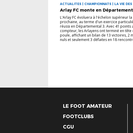
ACTUALITES | CHAMPIONNATS | LA VIE DES
Arlay FC monte en Département
L'Arlay FC évoluera à l'échelon supérieur la
prochaine, au terme d'un exercice particul
réussi en Départemental 3. Avec 41 points 
compteur, les Arlayens ont terminé en tête 
poule, affichant un bilan de 13 victoires, 2
nuls et seulement 3 défaites en 18 rencontre
LE FOOT AMATEUR
FOOTCLUBS
CGU