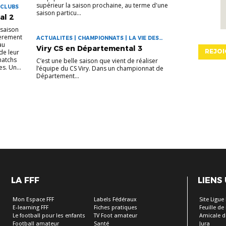
supérieur la saison prochaine, au terme d'une
 CLUBS
saison particu...
al 2
 saison
ièrement
ACTUALITES | CHAMPIONNATS | LA VIE DES
au
CLUBS
Viry CS en Départemental 3
REJOI
de leur
 matchs
C’est une belle saison que vient de réaliser
s. Un...
l’équipe du CS Viry. Dans un championnat de
Département...
LA FFF
LIENS
Mon Espace FFF
Labels Fédéraux
Site Ligue
E-learning FFF
Fiches pratiques
Feuille d
Le football pour les enfants
TV Foot amateur
Amicale d
Football amateur
Santé
Jura