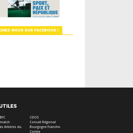
GNEZ-NOUS SUR FACEBOOK !
 UTILES
 BFC
CDOS
e match
Conseil Régional
es Arbitres du
Bourgogne Franche-
Comte