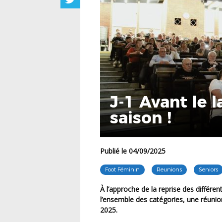
J-1 Avant le 
saison !
Publié le 04/09/2025
Foot Féminin
Reunions
Seniors
À l’approche de la reprise des différentes compétitions organisées par le District du Jura pour
l’ensemble des catégories, une
réunio
2025
.