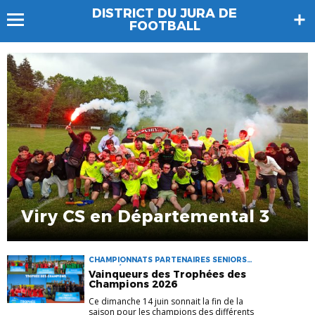
DISTRICT DU JURA DE
FOOTBALL
Viry CS en Départemental 3
CHAMPIONNATS PARTENAIRES SENIORS
TROPHÉE DES CHAMPIONS
Vainqueurs des Trophées des
Champions 2026
Ce dimanche 14 juin sonnait la fin de la
saison pour les champions des différents