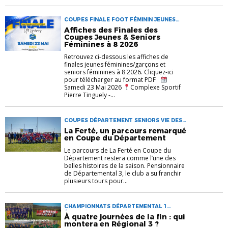
COUPES FINALE FOOT FÉMININ JEUNES
PARTENAIRES SENIORS U13 U15 U16F U18
Affiches des Finales des
Coupes Jeunes & Seniors
Féminines à 8 2026
Retrouvez ci-dessous les affiches de
finales jeunes féminines/garçons et
seniors féminines à 8 2026. Cliquez-ici
pour télécharger au format PDF
Samedi 23 Mai 2026
Complexe Sportif
Pierre Tinguely -...
COUPES DÉPARTEMENT SENIORS VIE DES
CLUBS
La Ferté, un parcours remarqué
en Coupe du Département
Le parcours de La Ferté en Coupe du
Département restera comme l’une des
belles histoires de la saison. Pensionnaire
de Départemental 3, le club a su franchir
plusieurs tours pour...
CHAMPIONNATS DÉPARTEMENTAL 1
ÉDUCATEUR ENTRAINEUR SENIORS
À quatre journées de la fin : qui
montera en Régional 3 ?