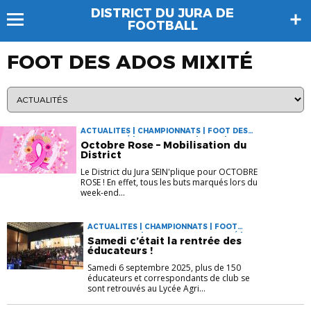
DISTRICT DU JURA DE
FOOTBALL
FOOT DES ADOS MIXITÉ
ACTUALITES | CHAMPIONNATS | FOOT DES
ADOS MIXITÉ | FOOT FEMININ | U13 G | VIE DU
Octobre Rose – Mobilisation du
DISTRICT
District
Le District du Jura SEIN'plique pour OCTOBRE
ROSE ! En effet, tous les buts marqués lors du
week-end...
ACTUALITES | CHAMPIONNATS | FOOT
D'ANIMATION | FOOT DES ADOS MIXITÉ |
Samedi c’était la rentrée des
FOOT FEMININ | VIE DU DISTRICT
éducateurs !
Samedi 6 septembre 2025, plus de 150
éducateurs et correspondants de club se
sont retrouvés au Lycée Agri...