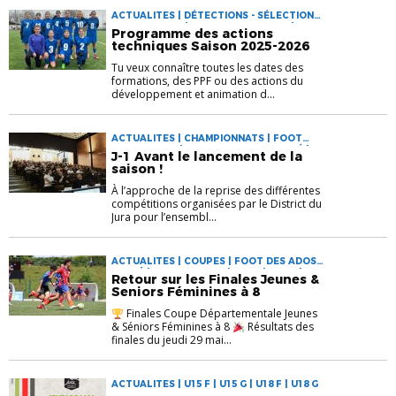
ACTUALITES | DÉTECTIONS - SÉLECTIONS |
ENTRAINEURS | FOOT D'ANIMATION | FOOT
Programme des actions
DES ADOS MIXITÉ | FOOT FEMININ |
techniques Saison 2025-2026
FORMATIONS | VIE DU DISTRICT
Tu veux connaître toutes les dates des
formations, des PPF ou des actions du
développement et animation d...
ACTUALITES | CHAMPIONNATS | FOOT
D'ANIMATION | FOOT DES ADOS MIXITÉ |
J-1 Avant le lancement de la
FOOT FEMININ | U11 G | U12F | U13 G | U15 F
saison !
| U15 G | U18 F | U18 G
À l’approche de la reprise des différentes
compétitions organisées par le District du
Jura pour l’ensembl...
ACTUALITES | COUPES | FOOT DES ADOS
MIXITÉ | FOOT FEMININ | U15 F | U15 G | U18
Retour sur les Finales Jeunes &
F | U18 G
Seniors Féminines à 8
Finales Coupe Départementale Jeunes
& Séniors Féminines à 8
Résultats des
finales du jeudi 29 mai...
ACTUALITES | U15 F | U15 G | U18 F | U18 G