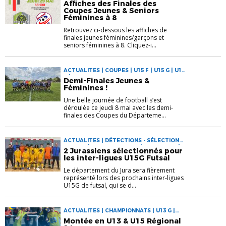
Affiches des Finales des
Coupes Jeunes & Seniors
Féminines à 8
Retrouvez ci-dessous les affiches de
finales jeunes féminines/garçons et
seniors féminines à 8. Cliquez-i...
ACTUALITES | COUPES | U15 F | U15 G | U18
F | U18 G
Demi-Finales Jeunes &
Féminines !
Une belle journée de football s’est
déroulée ce jeudi 8 mai avec les demi-
finales des Coupes du Départeme...
ACTUALITES | DÉTECTIONS - SÉLECTIONS |
FUTSAL | GARDIEN DE BUT | MASCULINE |
2 Jurassiens sélectionnés pour
U15 G
les inter-ligues U15G Futsal
Le département du Jura sera fièrement
représenté lors des prochains inter-ligues
U15G de futsal, qui se d...
ACTUALITES | CHAMPIONNATS | U13 G |
U15 G
Montée en U13 & U15 Régional